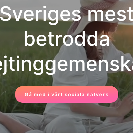
Sveriges mes
betrodda
ejtinggemensk
Gå med i vårt sociala nätverk